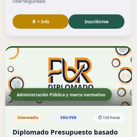
ciberseguridad.
📄 + Info
Inscribirme
Administración Pública y marco normativo
Intermedio
EDU-PER
⏱️ 120 horas
Diplomado Presupuesto basado